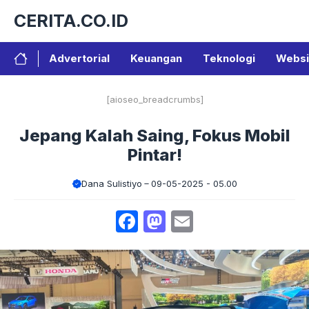
Langsung
CERITA.CO.ID
ke
isi
Advertorial
Keuangan
Teknologi
Websi
[aioseo_breadcrumbs]
Jepang Kalah Saing, Fokus Mobil
Pintar!
Dana Sulistiyo
09-05-2025 - 05.00
Facebook
Mastodon
Email