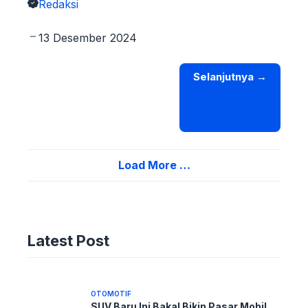
Redaksi
13 Desember 2024
Selanjutnya
→
Load More …
TEKNOLOGI
Rahasia Mahir GTA San Andreas:
Latest Post
100+ Kode Curang Terlengkap!
14 Desember 2024
OTOMOTIF
SUV Baru Ini Bakal Bikin Pasar Mobil