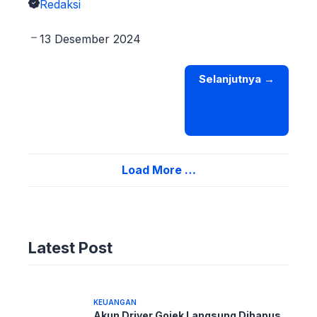
Redaksi
13 Desember 2024
Selanjutnya
→
Load More …
KEUANGAN
Harga Telur Tembus Rp33.000!
Latest Post
Nataru Ancam Kantong Warga
14 Desember 2024
KEUANGAN
Akun Driver Gojek Langsung Dihapus