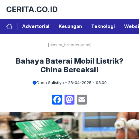
Langsung
CERITA.CO.ID
ke
isi
Advertorial
Keuangan
Teknologi
Websi
[aioseo_breadcrumbs]
Bahaya Baterai Mobil Listrik?
China Bereaksi!
Dana Sulistiyo
28-04-2025 - 08.00
Facebook
Mastodon
Email