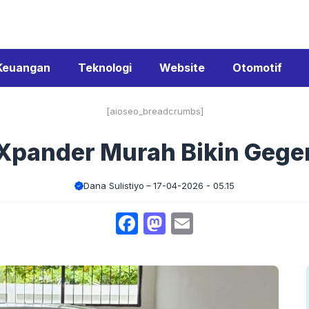
Keuangan
Teknologi
Website
Otomotif
[aioseo_breadcrumbs]
Xpander Murah Bikin Gege
Dana Sulistiyo
17-04-2026 - 05.15
Facebook
Mastodon
Email