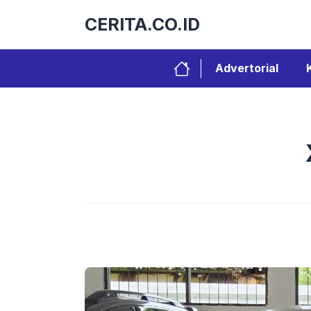
Langsung
CERITA.CO.ID
ke
isi
Advertorial