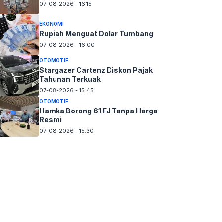
07-08-2026 - 16.15
EKONOMI
Rupiah Menguat Dolar Tumbang
07-08-2026 - 16.00
OTOMOTIF
Stargazer Cartenz Diskon Pajak
Tahunan Terkuak
07-08-2026 - 15.45
OTOMOTIF
Hamka Borong 61 FJ Tanpa Harga
Resmi
07-08-2026 - 15.30