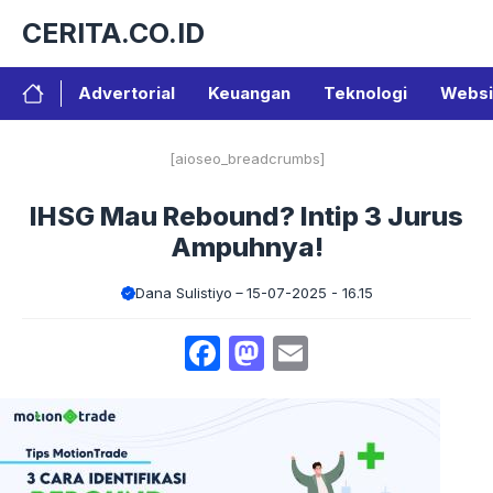
Langsung
CERITA.CO.ID
ke
isi
Advertorial
Keuangan
Teknologi
Websi
[aioseo_breadcrumbs]
IHSG Mau Rebound? Intip 3 Jurus
Ampuhnya!
Dana Sulistiyo
15-07-2025 - 16.15
Facebook
Mastodon
Email