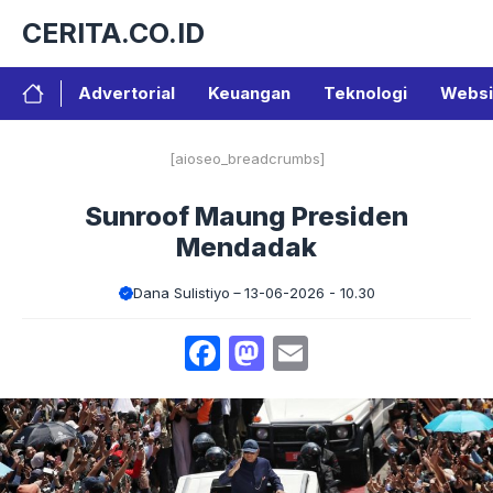
Langsung
CERITA.CO.ID
ke
isi
Advertorial
Keuangan
Teknologi
Websi
[aioseo_breadcrumbs]
Sunroof Maung Presiden
Mendadak
Dana Sulistiyo
13-06-2026 - 10.30
Facebook
Mastodon
Email