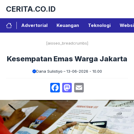
Langsung
CERITA.CO.ID
ke
isi
Advertorial
Keuangan
Teknologi
Websi
[aioseo_breadcrumbs]
Kesempatan Emas Warga Jakarta
Dana Sulistiyo
13-06-2026 - 10.00
Facebook
Mastodon
Email