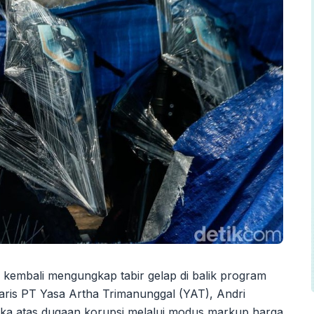
 kembali mengungkap tabir gelap di balik program
isaris PT Yasa Artha Trimanunggal (YAT), Andri
gka atas dugaan korupsi melalui modus markup harga