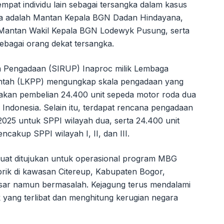
pat individu lain sebagai tersangka dalam kasus
eka adalah Mantan Kepala BGN Dadan Hindayana,
Mantan Wakil Kepala BGN Lodewyk Pusung, serta
ebagai orang dekat tersangka.
m Pengadaan (SIRUP) Inaproc milik Lembaga
ntah (LKPP) mengungkap skala pengadaan yang
kan pembelian 24.400 unit sepeda motor roda dua
uh Indonesia. Selain itu, terdapat rencana pengadaan
i 2025 untuk SPPI wilayah dua, serta 24.400 unit
encakup SPPI wilayah I, II, dan III.
 kuat ditujukan untuk operasional program MBG
abrik di kawasan Citereup, Kabupaten Bogor,
sar namun bermasalah. Kejagung terus mendalami
 yang terlibat dan menghitung kerugian negara