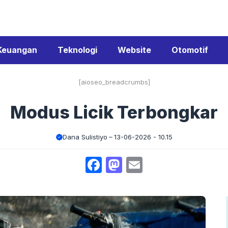
Keuangan
Teknologi
Website
Otomotif
[aioseo_breadcrumbs]
Modus Licik Terbongkar
Dana Sulistiyo
13-06-2026 - 10.15
Facebook
Mastodon
Email