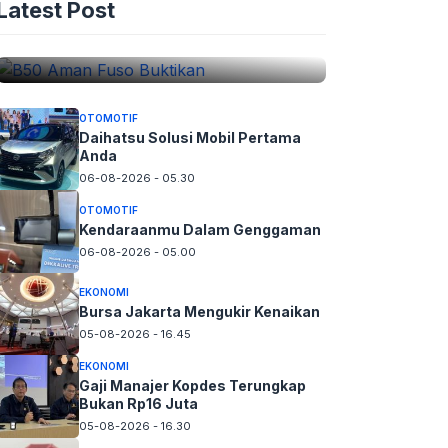
Latest Post
B50 Aman Fuso Buktikan
06-08-2026 - 05.45
OTOMOTIF
Daihatsu Solusi Mobil Pertama
Anda
06-08-2026 - 05.30
OTOMOTIF
Kendaraanmu Dalam Genggaman
06-08-2026 - 05.00
EKONOMI
Bursa Jakarta Mengukir Kenaikan
05-08-2026 - 16.45
EKONOMI
Gaji Manajer Kopdes Terungkap
Bukan Rp16 Juta
05-08-2026 - 16.30