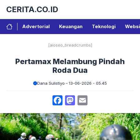
Langsung
CERITA.CO.ID
ke
isi
Advertorial
Keuangan
Teknologi
Websi
[aioseo_breadcrumbs]
Pertamax Melambung Pindah
Roda Dua
Dana Sulistiyo
13-06-2026 - 05.45
Facebook
Mastodon
Email