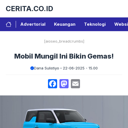
Langsung
CERITA.CO.ID
ke
isi
Advertorial
Keuangan
Teknologi
Websi
[aioseo_breadcrumbs]
Mobil Mungil Ini Bikin Gemas!
Dana Sulistiyo
22-06-2025 - 15.00
Facebook
Mastodon
Email