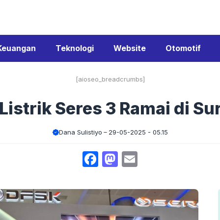
Keuangan
Teknologi
Website
Otomotif
[aioseo_breadcrumbs]
Listrik Seres 3 Ramai di S
Dana Sulistiyo
29-05-2025 - 05.15
Facebook
Mastodon
Email