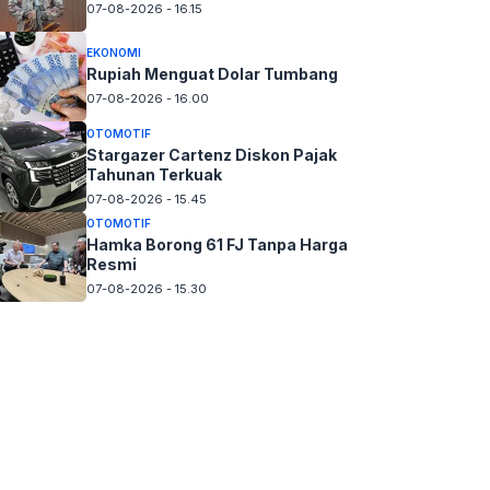
07-08-2026 - 16.15
EKONOMI
Rupiah Menguat Dolar Tumbang
07-08-2026 - 16.00
OTOMOTIF
Stargazer Cartenz Diskon Pajak
Tahunan Terkuak
07-08-2026 - 15.45
OTOMOTIF
Hamka Borong 61 FJ Tanpa Harga
Resmi
07-08-2026 - 15.30