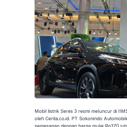
Mobil listrik Seres 3 resmi meluncur di IIM
oleh Cerita.co.id. PT Sokonindo Automob
pemesanan dengan harga mulai Rp370 juta