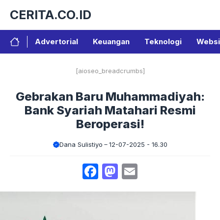
Langsung
CERITA.CO.ID
ke
isi
Advertorial
Keuangan
Teknologi
Websi
[aioseo_breadcrumbs]
Gebrakan Baru Muhammadiyah:
Bank Syariah Matahari Resmi
Beroperasi!
Dana Sulistiyo
12-07-2025 - 16.30
Facebook
Mastodon
Email