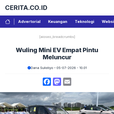
Langsung
CERITA.CO.ID
ke
isi
Advertorial
Keuangan
Teknologi
Websi
[aioseo_breadcrumbs]
Wuling Mini EV Empat Pintu
Meluncur
Dana Sulistiyo
05-07-2026 - 10.01
Facebook
Mastodon
Email