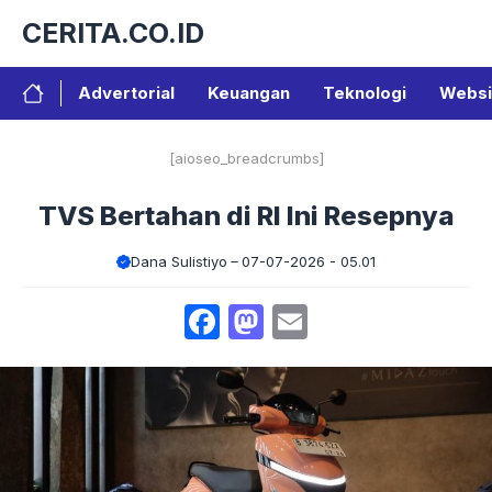
Langsung
CERITA.CO.ID
ke
isi
Advertorial
Keuangan
Teknologi
Websi
[aioseo_breadcrumbs]
TVS Bertahan di RI Ini Resepnya
Dana Sulistiyo
07-07-2026 - 05.01
Facebook
Mastodon
Email