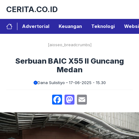
Langsung
CERITA.CO.ID
ke
isi
Advertorial
Keuangan
Teknologi
Websi
[aioseo_breadcrumbs]
Serbuan BAIC X55 II Guncang
Medan
Dana Sulistiyo
17-06-2025 - 15.30
Facebook
Mastodon
Email