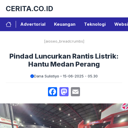
Langsung
CERITA.CO.ID
ke
isi
Advertorial
Keuangan
Teknologi
Websi
[aioseo_breadcrumbs]
Pindad Luncurkan Rantis Listrik:
Hantu Medan Perang
Dana Sulistiyo
15-06-2025 - 05.30
Facebook
Mastodon
Email