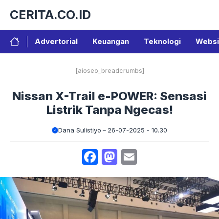
Langsung
CERITA.CO.ID
ke
isi
Advertorial
Keuangan
Teknologi
Websi
[aioseo_breadcrumbs]
Nissan X-Trail e-POWER: Sensasi
Listrik Tanpa Ngecas!
Dana Sulistiyo
26-07-2025 - 10.30
Facebook
Mastodon
Email