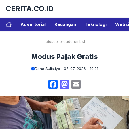
Langsung
CERITA.CO.ID
ke
isi
Advertorial
Keuangan
Teknologi
Websi
[aioseo_breadcrumbs]
Modus Pajak Gratis
Dana Sulistiyo
07-07-2026 - 10.31
Facebook
Mastodon
Email