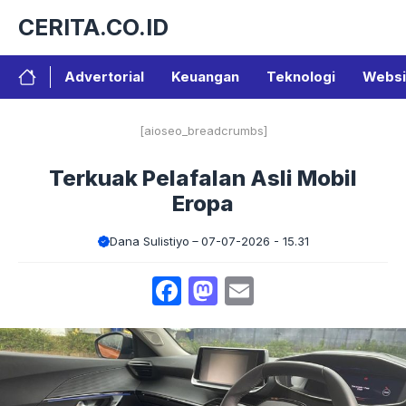
Langsung
CERITA.CO.ID
ke
isi
Advertorial
Keuangan
Teknologi
Websi
[aioseo_breadcrumbs]
Terkuak Pelafalan Asli Mobil
Eropa
Dana Sulistiyo
07-07-2026 - 15.31
Facebook
Mastodon
Email