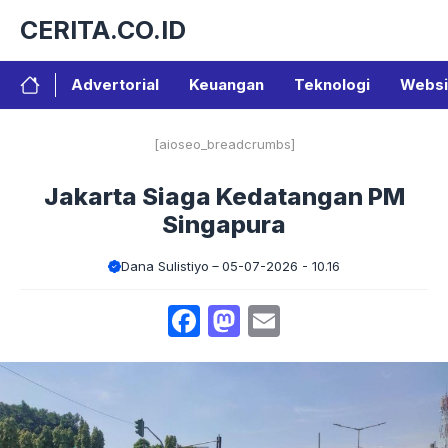
Langsung
CERITA.CO.ID
ke
isi
Advertorial
Keuangan
Teknologi
Websi
[aioseo_breadcrumbs]
Jakarta Siaga Kedatangan PM
Singapura
Dana Sulistiyo
05-07-2026 - 10.16
Facebook
Mastodon
Email