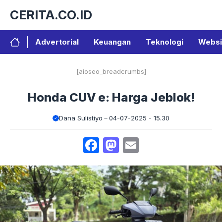
Langsung
CERITA.CO.ID
ke
isi
Advertorial
Keuangan
Teknologi
Websi
[aioseo_breadcrumbs]
Honda CUV e: Harga Jeblok!
Dana Sulistiyo
04-07-2025 - 15.30
Facebook
Mastodon
Email