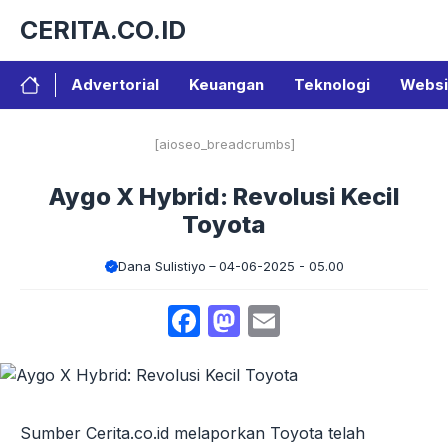
Langsung
CERITA.CO.ID
ke
isi
Advertorial
Keuangan
Teknologi
Websi
[aioseo_breadcrumbs]
Aygo X Hybrid: Revolusi Kecil
Toyota
Dana Sulistiyo
04-06-2025 - 05.00
Facebook
Mastodon
Email
Sumber Cerita.co.id melaporkan Toyota telah