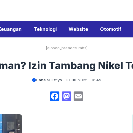
Keuangan
Teknologi
Website
Otomotif
[aioseo_breadcrumbs]
man? Izin Tambang Nikel Te
Dana Sulistiyo
10-06-2025 - 16.45
Facebook
Mastodon
Email