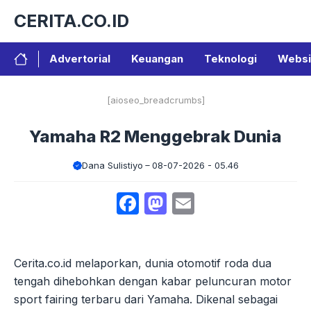
Langsung
CERITA.CO.ID
ke
isi
Advertorial
Keuangan
Teknologi
Websi
[aioseo_breadcrumbs]
Yamaha R2 Menggebrak Dunia
Dana Sulistiyo
08-07-2026 - 05.46
Facebook
Mastodon
Email
Cerita.co.id melaporkan, dunia otomotif roda dua
tengah dihebohkan dengan kabar peluncuran motor
sport fairing terbaru dari Yamaha. Dikenal sebagai