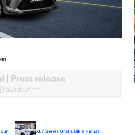
ian
ncur
XL7 Servis Gratis Bikin Hemat