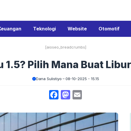
Keuangan
Teknologi
Website
Otomotif
[aioseo_breadcrumbs]
u 1.5? Pilih Mana Buat Lib
Dana Sulistiyo
08-10-2025 - 15.15
Facebook
Mastodon
Email