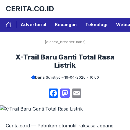
Langsung
CERITA.CO.ID
ke
isi
Advertorial
Keuangan
Teknologi
Websi
[aioseo_breadcrumbs]
X-Trail Baru Ganti Total Rasa
Listrik
Dana Sulistiyo
16-04-2026 - 10.00
Facebook
Mastodon
Email
Cerita.co.id — Pabrikan otomotif raksasa Jepang,