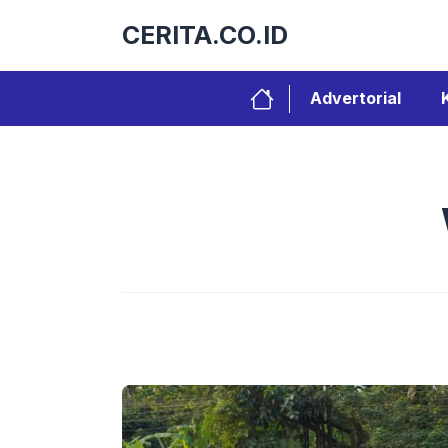
Langsung
CERITA.CO.ID
ke
isi
Advertorial