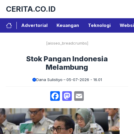
Langsung
CERITA.CO.ID
ke
isi
Advertorial
Keuangan
Teknologi
Websi
[aioseo_breadcrumbs]
Stok Pangan Indonesia
Melambung
Dana Sulistiyo
05-07-2026 - 16.01
Facebook
Mastodon
Email