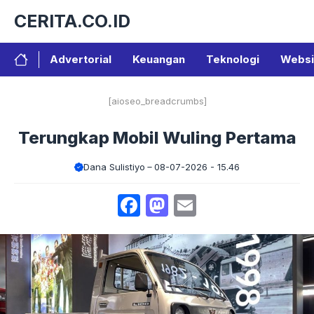
Langsung
CERITA.CO.ID
ke
isi
Advertorial
Keuangan
Teknologi
Websi
[aioseo_breadcrumbs]
Terungkap Mobil Wuling Pertama
Dana Sulistiyo
08-07-2026 - 15.46
Facebook
Mastodon
Email