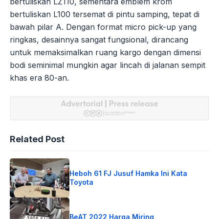
bertuliskan LZ110, sementara emblem krom
bertuliskan L100 tersemat di pintu samping, tepat di
bawah pilar A. Dengan format micro pick-up yang
ringkas, desainnya sangat fungsional, dirancang
untuk memaksimalkan ruang kargo dengan dimensi
bodi seminimal mungkin agar lincah di jalanan sempit
khas era 80-an.
Related Post
Heboh 61 FJ Jusuf Hamka Ini Kata
Toyota
BeAT 2022 Harga Miring