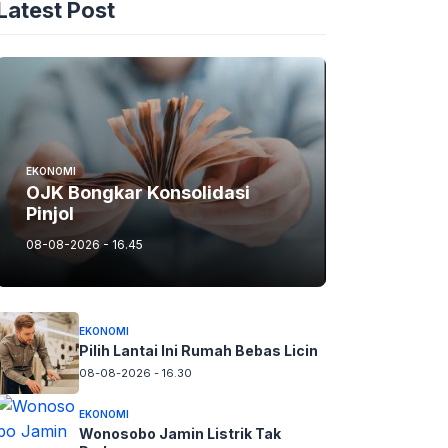
Latest Post
EKONOMI
OJK Bongkar Konsolidasi
Pinjol
08-08-2026 - 16.45
EKONOMI
Pilih Lantai Ini Rumah Bebas Licin
08-08-2026 - 16.30
EKONOMI
Wonosobo Jamin Listrik Tak