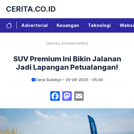
Langsung
CERITA.CO.ID
ke
isi
Advertorial
Keuangan
Teknologi
Websi
[aioseo_breadcrumbs]
SUV Premium Ini Bikin Jalanan
Jadi Lapangan Petualangan!
Dana Sulistiyo
20-06-2025 - 05.00
Facebook
Mastodon
Email