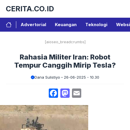
Langsung
CERITA.CO.ID
ke
isi
Advertorial
Keuangan
Teknologi
Websi
[aioseo_breadcrumbs]
Rahasia Militer Iran: Robot
Tempur Canggih Mirip Tesla?
Dana Sulistiyo
26-06-2025 - 10.30
Facebook
Mastodon
Email