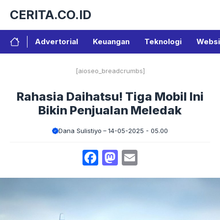
Langsung
CERITA.CO.ID
ke
isi
Advertorial
Keuangan
Teknologi
Websi
[aioseo_breadcrumbs]
Rahasia Daihatsu! Tiga Mobil Ini
Bikin Penjualan Meledak
Dana Sulistiyo
14-05-2025 - 05.00
Facebook
Mastodon
Email