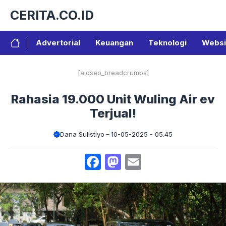
Langsung
CERITA.CO.ID
ke
isi
Advertorial
Keuangan
Teknologi
Websi
[aioseo_breadcrumbs]
Rahasia 19.000 Unit Wuling Air ev
Terjual!
Dana Sulistiyo
10-05-2025 - 05.45
Facebook
Mastodon
Email