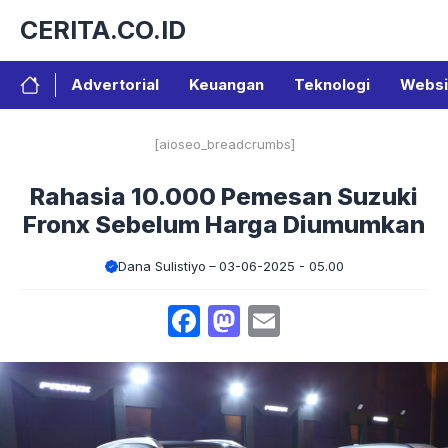
Langsung
CERITA.CO.ID
ke
isi
Advertorial
Keuangan
Teknologi
Websi
[aioseo_breadcrumbs]
Rahasia 10.000 Pemesan Suzuki
Fronx Sebelum Harga Diumumkan
Dana Sulistiyo
03-06-2025 - 05.00
Facebook
Mastodon
Email