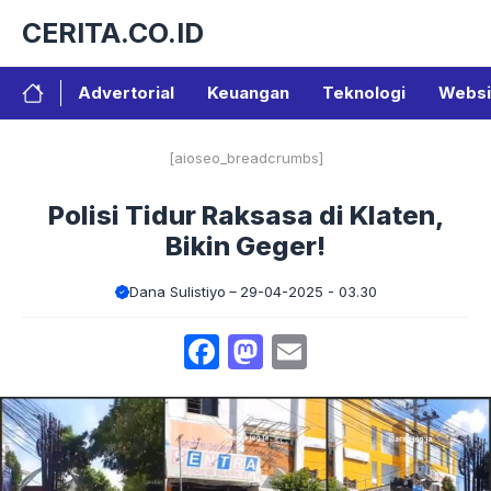
Langsung
CERITA.CO.ID
ke
isi
Advertorial
Keuangan
Teknologi
Websi
[aioseo_breadcrumbs]
Polisi Tidur Raksasa di Klaten,
Bikin Geger!
Dana Sulistiyo
29-04-2025 - 03.30
Facebook
Mastodon
Email