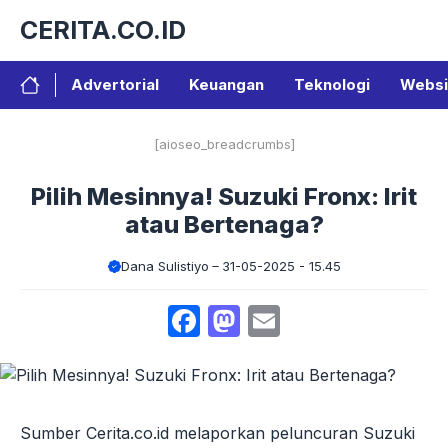
Langsung
CERITA.CO.ID
ke
isi
Advertorial
Keuangan
Teknologi
Websi
[aioseo_breadcrumbs]
Pilih Mesinnya! Suzuki Fronx: Irit
atau Bertenaga?
Dana Sulistiyo
31-05-2025 - 15.45
Facebook
Mastodon
Email
Sumber Cerita.co.id melaporkan peluncuran Suzuki