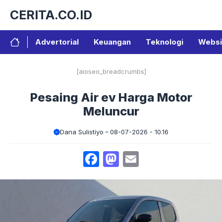
Langsung
CERITA.CO.ID
ke
isi
Advertorial
Keuangan
Teknologi
Websi
[aioseo_breadcrumbs]
Pesaing Air ev Harga Motor
Meluncur
Dana Sulistiyo
08-07-2026 - 10.16
Facebook
Mastodon
Email