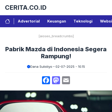
Langsung
CERITA.CO.ID
ke
isi
Advertorial
Keuangan
Teknologi
Websi
[aioseo_breadcrumbs]
Pabrik Mazda di Indonesia Segera
Rampung!
Dana Sulistiyo
02-07-2025 - 10.15
Facebook
Mastodon
Email