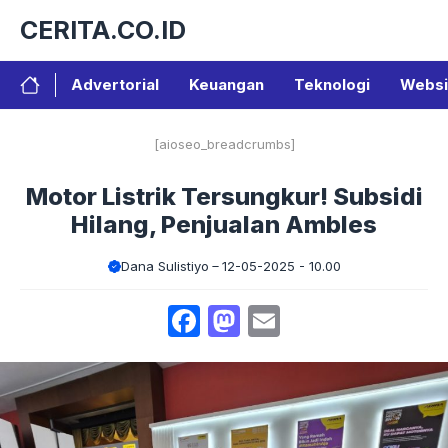
Langsung
CERITA.CO.ID
ke
isi
Advertorial
Keuangan
Teknologi
Websi
[aioseo_breadcrumbs]
Motor Listrik Tersungkur! Subsidi
Hilang, Penjualan Ambles
Dana Sulistiyo
12-05-2025 - 10.00
Facebook
Mastodon
Email