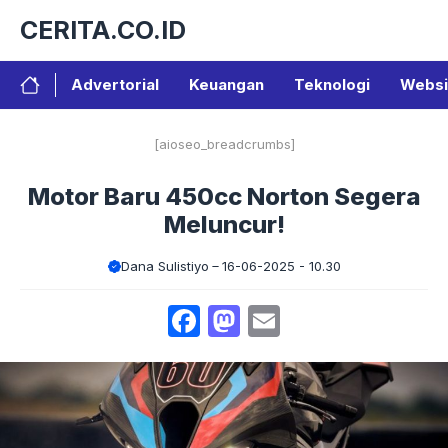
Langsung
CERITA.CO.ID
ke
isi
Advertorial
Keuangan
Teknologi
Websi
[aioseo_breadcrumbs]
Motor Baru 450cc Norton Segera
Meluncur!
Dana Sulistiyo
16-06-2025 - 10.30
Facebook
Mastodon
Email