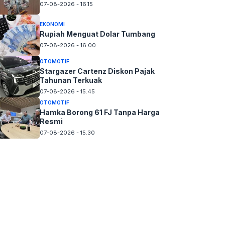
07-08-2026 - 16.15
EKONOMI
Rupiah Menguat Dolar Tumbang
07-08-2026 - 16.00
OTOMOTIF
Stargazer Cartenz Diskon Pajak
Tahunan Terkuak
07-08-2026 - 15.45
OTOMOTIF
Hamka Borong 61 FJ Tanpa Harga
Resmi
07-08-2026 - 15.30