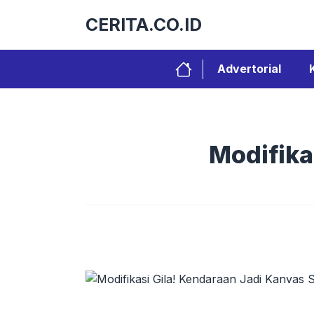
Langsung
CERITA.CO.ID
ke
isi
Advertorial
Modifika