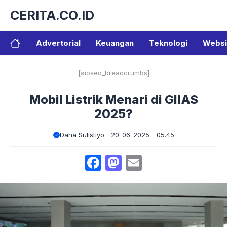
Langsung
CERITA.CO.ID
ke
isi
Advertorial
Keuangan
Teknologi
Websi
[aioseo_breadcrumbs]
Mobil Listrik Menari di GIIAS
2025?
Dana Sulistiyo
20-06-2025 - 05.45
Facebook
Mastodon
Email