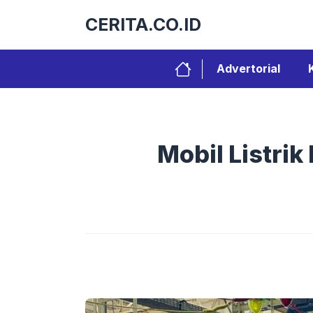
Langsung
CERITA.CO.ID
ke
isi
Advertorial
Mobil Listri