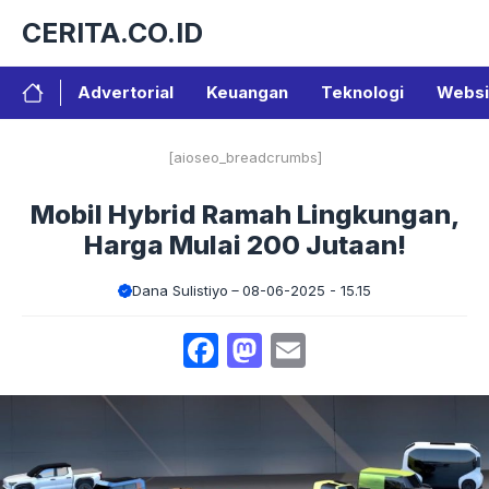
Langsung
CERITA.CO.ID
ke
isi
Advertorial
Keuangan
Teknologi
Websi
[aioseo_breadcrumbs]
Mobil Hybrid Ramah Lingkungan,
Harga Mulai 200 Jutaan!
Dana Sulistiyo
08-06-2025 - 15.15
Facebook
Mastodon
Email