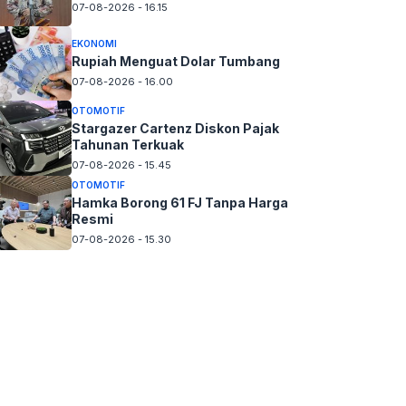
07-08-2026 - 16.15
EKONOMI
Rupiah Menguat Dolar Tumbang
07-08-2026 - 16.00
OTOMOTIF
Stargazer Cartenz Diskon Pajak
Tahunan Terkuak
07-08-2026 - 15.45
OTOMOTIF
Hamka Borong 61 FJ Tanpa Harga
Resmi
07-08-2026 - 15.30