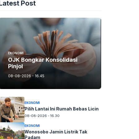
Latest Post
EKONOMI
OJK Bongkar Konsolidasi
Pinjol
08-08-2026 - 16.45
EKONOMI
Pilih Lantai Ini Rumah Bebas Licin
08-08-2026 - 16.30
EKONOMI
Wonosobo Jamin Listrik Tak
Padam