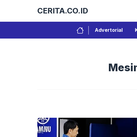
Langsung
CERITA.CO.ID
ke
isi
Advertorial
Mesin