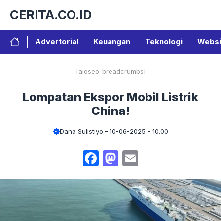
Langsung
CERITA.CO.ID
ke
isi
Advertorial
Keuangan
Teknologi
Websi
[aioseo_breadcrumbs]
Lompatan Ekspor Mobil Listrik
China!
Dana Sulistiyo
10-06-2025 - 10.00
Facebook
Mastodon
Email