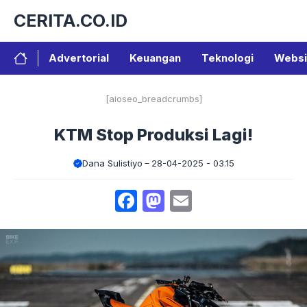
Langsung
CERITA.CO.ID
ke
isi
Advertorial
Keuangan
Teknologi
Websi
[aioseo_breadcrumbs]
KTM Stop Produksi Lagi!
Dana Sulistiyo
28-04-2025 - 03.15
Facebook
Mastodon
Email